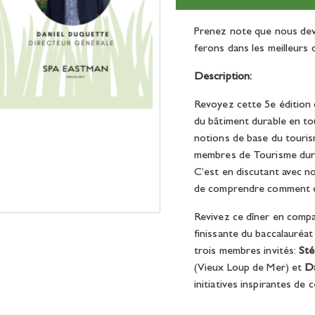
Prenez note que nous dev
ferons dans les meilleurs d
Description:
Revoyez cette 5e édition d
du
bâtiment durable
en to
notions de base du tourism
membres de Tourisme durab
C’est en discutant avec n
de comprendre comment co
Revivez ce dîner en comp
finissante du baccalauréat
trois membres invités:
Sté
(Vieux Loup de Mer) et
D
initiatives inspirantes de