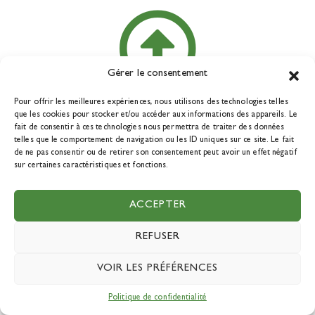
Gérer le consentement
Pour offrir les meilleures expériences, nous utilisons des technologies telles
que les cookies pour stocker et/ou accéder aux informations des appareils. Le
fait de consentir à ces technologies nous permettra de traiter des données
telles que le comportement de navigation ou les ID uniques sur ce site. Le fait
de ne pas consentir ou de retirer son consentement peut avoir un effet négatif
Adresse postale:
sur certaines caractéristiques et fonctions.
75 Chemin St-André
ACCEPTER
Saint-Jean-sur-Richelieu, Québec
REFUSER
J2W 1S9
VOIR LES PRÉFÉRENCES
Courriel:
Politique de confidentialité
info@tourismedurable.quebec