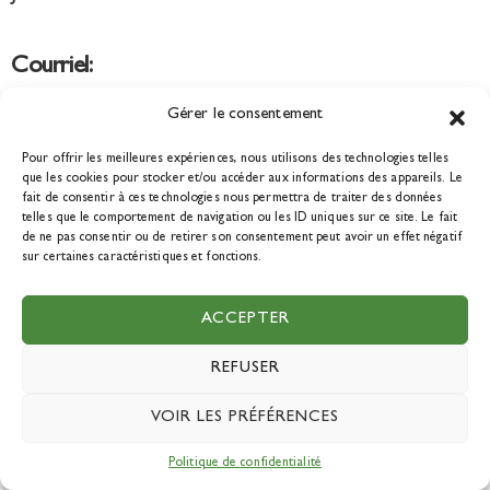
Courriel:
info@tourismedurable.quebec
Gérer le consentement
Pour offrir les meilleures expériences, nous utilisons des technologies telles
que les cookies pour stocker et/ou accéder aux informations des appareils. Le
NOUS JOINDRE
fait de consentir à ces technologies nous permettra de traiter des données
telles que le comportement de navigation ou les ID uniques sur ce site. Le fait
de ne pas consentir ou de retirer son consentement peut avoir un effet négatif
sur certaines caractéristiques et fonctions.
ACCEPTER
DEVENIR MEMBRE
REFUSER
VOIR LES PRÉFÉRENCES
Politique de confidentialité
© 2021 Tourisme durable Québec. Tous droits réservés. Une