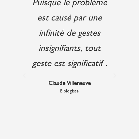
é
Puisque le problème
L
n'y a
est causé par une
d
ux.
infinité de gestes
pen
sus,
insignifiants, tout
es
ble
geste est significatif .
 ce
Claude Villeneuve
Biologiste
vez
y