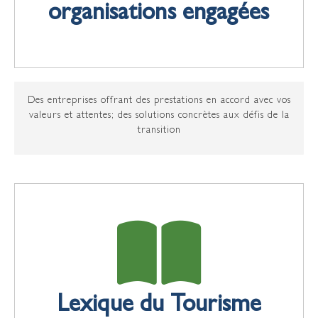
organisations engagées
une journée de partage, d'idées et de solutions concrètes
afin d'imaginer ensemble un tourisme qui prend soin de
l'eau.
INSCRIPTIONS
Des entreprises offrant des prestations en accord avec vos
valeurs et attentes; des
solutions concrètes aux défis de la
transition
Lexique du Tourisme