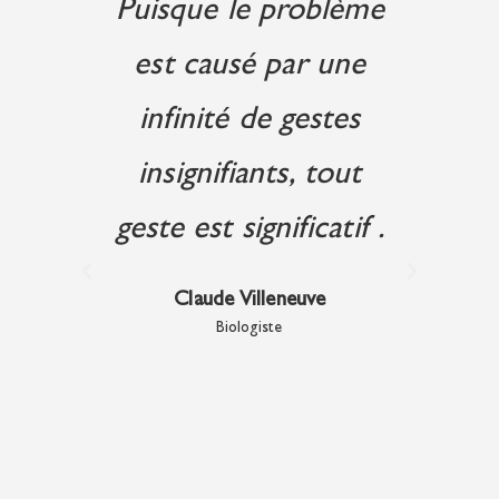
é
Puisque le problème
L
n'y a
est causé par une
d
ux.
infinité de gestes
pen
sus,
insignifiants, tout
es
ble
geste est significatif .
 ce
Claude Villeneuve
Biologiste
vez
y