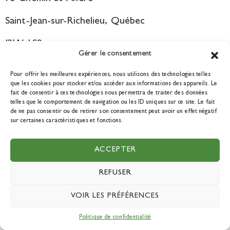
Saint-Jean-sur-Richelieu, Québec
J2W 1S9
Gérer le consentement
Pour offrir les meilleures expériences, nous utilisons des technologies telles
Courriel:
que les cookies pour stocker et/ou accéder aux informations des appareils. Le
info@tourismedurable.quebec
fait de consentir à ces technologies nous permettra de traiter des données
telles que le comportement de navigation ou les ID uniques sur ce site. Le fait
de ne pas consentir ou de retirer son consentement peut avoir un effet négatif
sur certaines caractéristiques et fonctions.
NOUS JOINDRE
ACCEPTER
REFUSER
VOIR LES PRÉFÉRENCES
DEVENIR MEMBRE
Politique de confidentialité