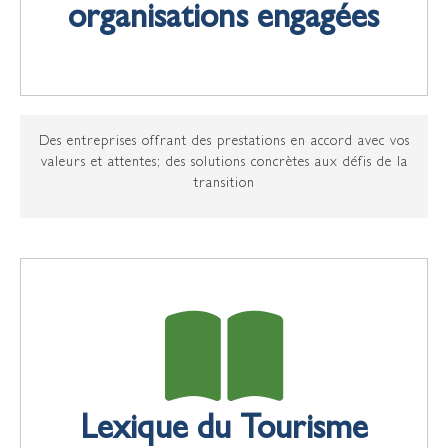
organisations engagées
une journée de partage, d'idées et de solutions concrètes
afin d'imaginer ensemble un tourisme qui prend soin de
l'eau.
INSCRIPTIONS
Des entreprises offrant des prestations en accord avec vos
valeurs et attentes; des
solutions concrètes aux défis de la
transition
Lexique du Tourisme