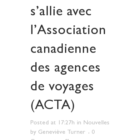
s’allie avec
l’Association
canadienne
des agences
de voyages
(ACTA)
Posted at 17:27h
in
Nouvelles
by
Geneviève Turner
0