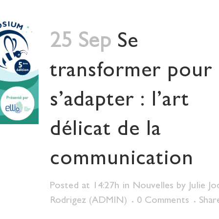
25 Sep
Se
transformer pour
s’adapter : l’art
délicat de la
communication
Posted at 14:27h
in
Nouvelles
by
Julie J
Rodrigez (ADMIN)
0 Comments
Shar