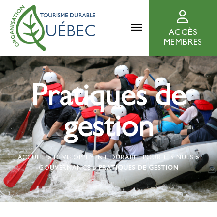
ACCÈS
MEMBRES
Pratiques de
gestion
ACCUEIL
»
DÉVELOPPEMENT DURABLE POUR LES NULS
»
GOUVERNANCE
»
PRATIQUES DE GESTION